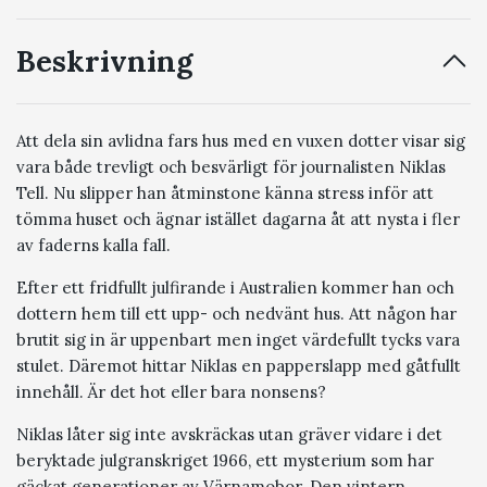
Beskrivning
Att dela sin avlidna fars hus med en vuxen dotter visar sig
vara både trevligt och besvärligt för journalisten Niklas
Tell. Nu slipper han åtminstone känna stress inför att
tömma huset och ägnar istället dagarna åt att nysta i fler
av faderns kalla fall.
Efter ett fridfullt julfirande i Australien kommer han och
dottern hem till ett upp- och nedvänt hus. Att någon har
brutit sig in är uppenbart men inget värdefullt tycks vara
stulet. Däremot hittar Niklas en papperslapp med gåtfullt
innehåll. Är det hot eller bara nonsens?
Niklas låter sig inte avskräckas utan gräver vidare i det
beryktade julgranskriget 1966, ett mysterium som har
gäckat generationer av Värnamobor. Den vintern