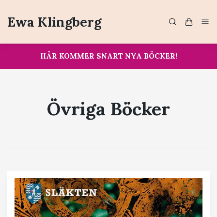
Ewa Klingberg
HÄR KOMMER SNART NYA BÖCKER!
Övriga Böcker